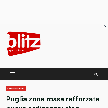
×
Skip
to
content
PRIMARY
MENU
Cronaca Italia
Puglia zona rossa rafforzata