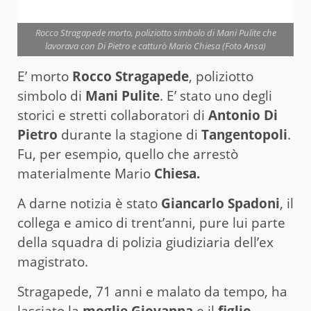
Rocco Stragapede morto, poliziotto simbolo di Mani Pulite che
lavorava con Di Pietro e catturò Mario Chiesa (Foto Ansa)
E’ morto
Rocco Stragapede
, poliziotto
simbolo di
Mani Pulite
. E’ stato uno degli
storici e stretti collaboratori di
Antonio Di
Pietro
durante la stagione di
Tangentopoli
.
Fu, per esempio, quello che arrestò
materialmente Mario
Chiesa.
A darne notizia è stato
Giancarlo Spadoni
, il
collega e amico di trent’anni, pure lui parte
della squadra di polizia giudiziaria dell’ex
magistrato.
Stragapede, 71 anni e malato da tempo, ha
lasciato la
moglie Giovanna
e il
figlio