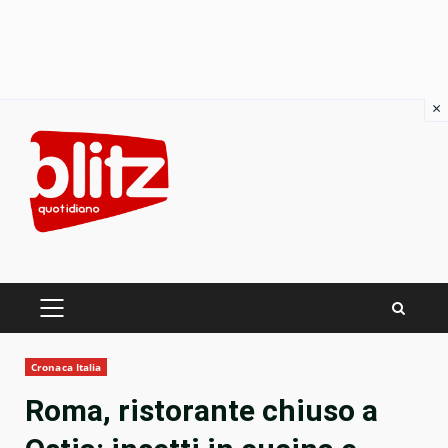
×
Skip
to
content
PRIMARY
MENU
Cronaca Italia
Roma, ristorante chiuso a