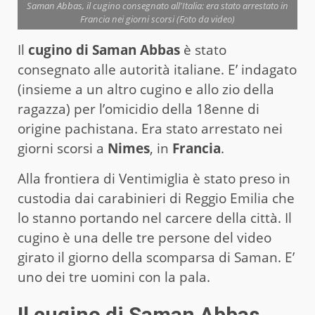
Saman Abbas, il cugino consegnato all'Italia: era stato arrestato in
Francia nei giorni scorsi (Foto da video)
Il
cugino di Saman Abbas
è stato
consegnato alle autorità italiane. E’ indagato
(insieme a un altro cugino e allo zio della
ragazza) per l’omicidio della 18enne di
origine pachistana. Era stato arrestato nei
giorni scorsi a
Nimes
, in
Francia
.
Alla frontiera di Ventimiglia è stato preso in
custodia dai carabinieri di Reggio Emilia che
lo stanno portando nel carcere della città. Il
cugino è una delle tre persone del video
girato il giorno della scomparsa di Saman. E’
uno dei tre uomini con la pala.
Il cugino di Saman Abbas