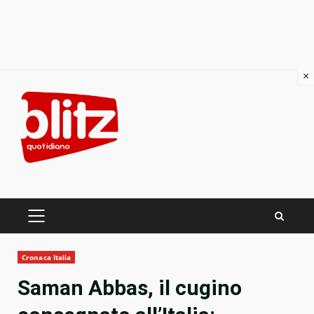
×
Skip
to
content
PRIMARY
MENU
Cronaca Italia
Saman Abbas, il cugino