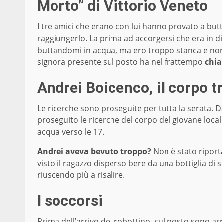
Morto” di Vittorio Veneto
I tre amici che erano con lui hanno provato a but
raggiungerlo. La prima ad accorgersi che era in dif
buttandomi in acqua, ma ero troppo stanca e non
signora presente sul posto ha nel frattempo
chia
Andrei Boicenco, il corpo t
Le ricerche sono proseguite per tutta la serata. 
proseguito le ricerche del corpo del giovane locali
acqua verso le 17.
Andrei aveva bevuto troppo?
Non è stato riport
visto il ragazzo disperso bere da una bottiglia di 
riuscendo più a risalire.
I soccorsi
Prima dell’arrivo del robottino, sul posto sono arriv