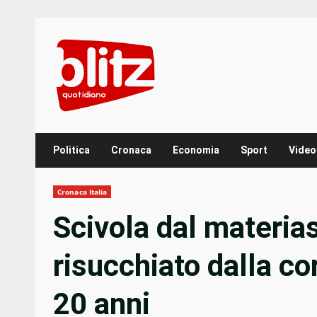
Skip
to
content
Politica
Cronaca
Economia
Sport
Video
Cronaca Italia
Scivola dal materias
risucchiato dalla c
20 anni