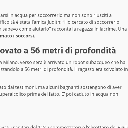
tarsi in acqua per soccorrerlo ma non sono riusciti a
ficoltà è stata l’amica Judith: “Ho cercato di soccorrerlo
 sapevo come aiutarlo” racconta la ragazza in lacrime. Una
mato i soccorsi.
rovato a 56 metri di profondità
Da Milano, verso sera è arrivato un robot subacqueo che ha
zzandolo a 56 metri di profondità. Il ragazzo era scivolato in
ato dai testimoni, ma alcuni bagnanti sostengono di aver
superalcolico prima del fatto. E’ poi caduto in acqua non
ati i sanitari del 118, i sommozzatori e l’elicottero dei Vigili