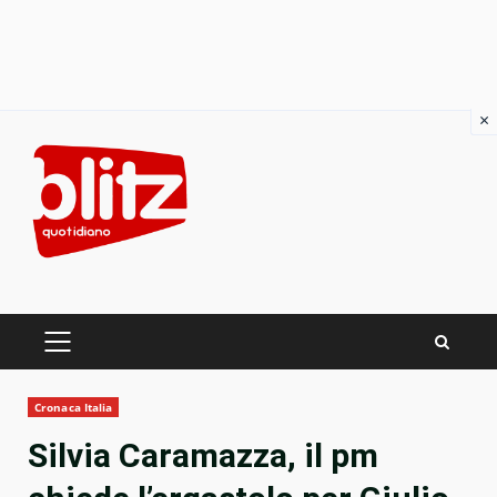
×
Skip
to
content
PRIMARY
MENU
Cronaca Italia
Silvia Caramazza, il pm