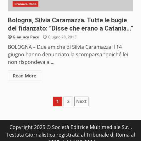
Cronaca Italia
Bologna, Silvia Caramazza. Tutte le bugie
del fidanzato: “Disse che erano a Catania…”
Gianluca Pace
Giugno 28, 2013
BOLOGNA – Due amiche di Silvia Caramazza il 14
giugno hanno denunciato la scomparsa “poiché lei
non rispondeva al...
Read More
Paginazione
1
2
Next
degli
articoli
Copyright 2025 © Società Editrice Multimediale S.r.l.
Testata Giornalistica registrata al Tribunale di Roma al