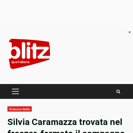
×
Skip
to
content
PRIMARY
MENU
Cronaca Italia
Silvia Caramazza trovata nel