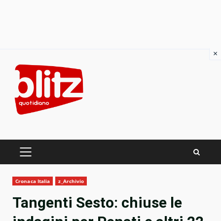
×
Skip
to
content
PRIMARY
MENU
Cronaca Italia
z_Archivio
Tangenti Sesto: chiuse le