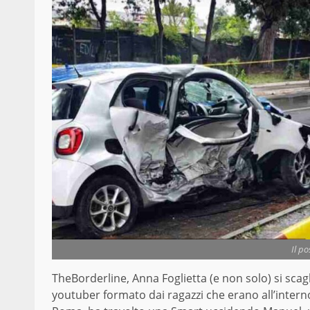
Il po
TheBorderline, Anna Foglietta (e non solo) si scagl
youtuber formato dai ragazzi che erano all’intern