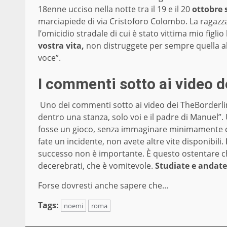
18enne ucciso nella notte tra il 19 e il 20
ottobre 
marciapiede di via Cristoforo Colombo. La ragazza 
l’omicidio stradale di cui è stato vittima mio figl
vostra vita,
non distruggete per sempre quella altr
voce”.
I commenti sotto ai video 
Uno dei commenti sotto ai video dei TheBorderlin
dentro una stanza, solo voi e il padre di Manuel”.
fosse un gioco, senza immaginare minimamente che 
fate un incidente, non avete altre vite disponibili.
successo non è importante. È questo ostentare ch
decerebrati, che è vomitevole.
Studiate e andate 
Forse dovresti anche sapere che…
Tags:
noemi
roma