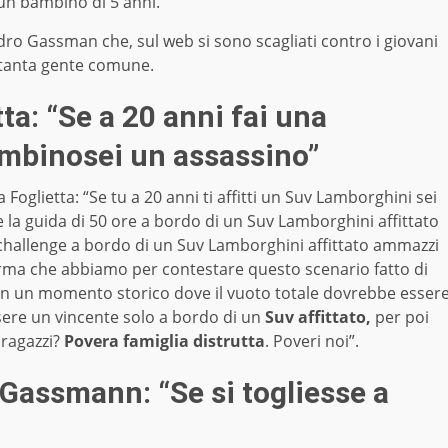
un bambino di 5 anni.
ndro Gassman che, sul web si sono scagliati contro i giovani
 tanta gente comune.
a: “Se a 20 anni fai una
mbinosei un assassino”
a Foglietta: “Se tu a 20 anni ti affitti un Suv Lamborghini sei
e la guida di 50 ore a bordo di un Suv Lamborghini affittato
 challenge a bordo di un Suv Lamborghini affittato ammazzi
arma che abbiamo per contestare questo scenario fatto di
 in un momento storico dove il vuoto totale dovrebbe esser
sere un vincente solo a bordo di un
Suv affittato,
per poi
 ragazzi?
Povera famiglia distrutta
. Poveri noi”.
Gassmann: “Se si togliesse a