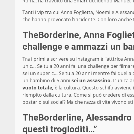
Roma
, ha travolto una Smart uccidendo Manuel, 
Tanti i vip tra cui Anna Foglietta, Noemi e Alessa
che hanno provocato l’incidente. Con loro anche
TheBorderine, Anna Fogliett
challenge e ammazzi un ba
Tra i primi a scrivere su Instagram è l’atttrice Ann
un c… Se tu a 20 anni fai una challenge per filmar
sei un super c… Se tu a 20 anni mentre fai quella
un bambino di 5 anni
sei un assassino.
L’unica 
vuoto totale,
è la cultura. Questo schifo avviene
riempito dalla cultura. Come si può credere di es
postarlo sui social? Ma che razza di vite vivono sti
TheBorderline, Alessandro 
questi trogloditi…”