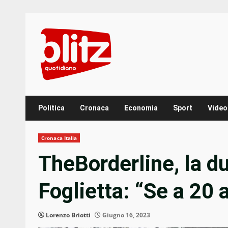
Skip
to
content
Politica
Cronaca
Economia
Sport
Video
Cronaca Italia
TheBorderline, la d
Foglietta: “Se a 20 
Lorenzo Briotti
Giugno 16, 2023