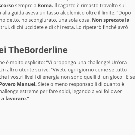
scorso
sempre a
Roma.
ll ragazzo è rimasto travolto sul
alla guida aveva un tasso alcolemico oltre il limite: “Dopo
io ho detto, ho scongiurato, una sola cosa.
Non sprecate la
ui, di chi uccidete e di chi resta. Lo ripeterò finché avrò
dei TheBorderline
e è molto esplicito: “Vi propongo una challenge! Un’ora
 Un altro utente scrive: “Vivete ogni giorno come se tutto
i vostri livelli di energia non sono quelli di un gioco. E se
Povero Manuel.
Siete o meno responsabili di quanto è
allenge estreme per fare soldi, legando a voi follower
a lavorare.”