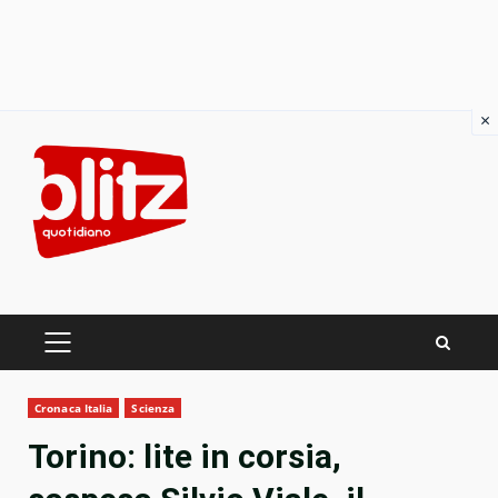
×
Skip
to
content
PRIMARY
MENU
Cronaca Italia
Scienza
Torino: lite in corsia,