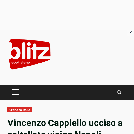
×
Skip
to
content
PRIMARY
MENU
Cronaca Italia
Vincenzo Cappiello ucciso a