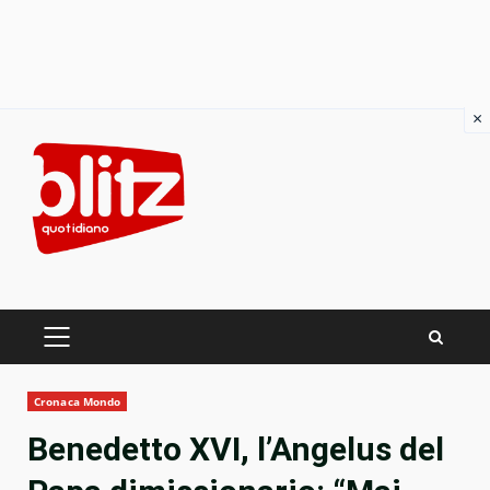
×
Skip
to
content
PRIMARY
MENU
Cronaca Mondo
Benedetto XVI, l’Angelus del