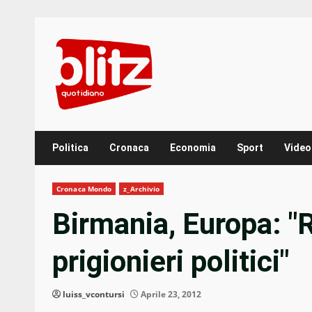
Skip
to
content
Politica
Cronaca
Economia
Sport
Video
Cronaca Mondo
z_Archivio
Birmania, Europa: "Ri
prigionieri politici"
luiss_vcontursi
Aprile 23, 2012