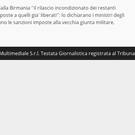
 Birmania ''il rilascio incondizionato dei restanti
mposte a quelli gia' liberati'': lo dichiarano i ministri degli
o le sanzioni imposte alla vecchia giunta militare.
ultimediale S.r.l. Testata Giornalistica registrata al Tribu