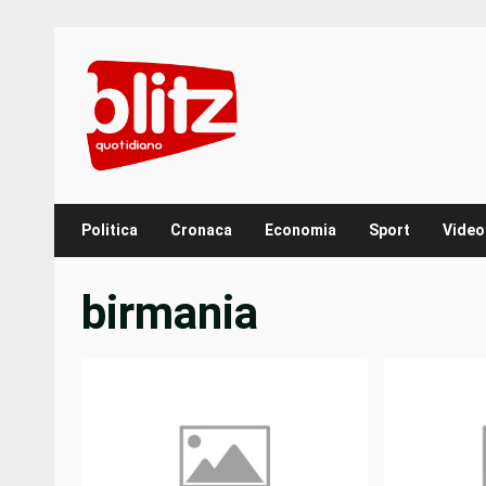
Skip
to
content
Politica
Cronaca
Economia
Sport
Video
birmania