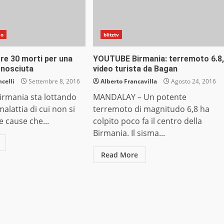
do
blitztv
tre 30 morti per una
YOUTUBE Birmania: terremoto 6.8,
onosciuta
video turista da Bagan
celli
Settembre 8, 2016
Alberto Francavilla
Agosto 24, 2016
irmania sta lottando
MANDALAY – Un potente
alattia di cui non si
terremoto di magnitudo 6,8 ha
 cause che...
colpito poco fa il centro della
Birmania. Il sisma...
Read More