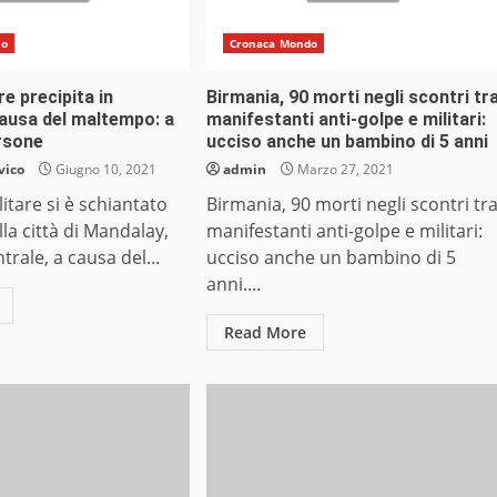
do
Cronaca Mondo
re precipita in
Birmania, 90 morti negli scontri tr
causa del maltempo: a
manifestanti anti-golpe e militari:
rsone
ucciso anche un bambino di 5 anni
vico
Giugno 10, 2021
admin
Marzo 27, 2021
itare si è schiantato
Birmania, 90 morti negli scontri tr
lla città di Mandalay,
manifestanti anti-golpe e militari:
trale, a causa del...
ucciso anche un bambino di 5
anni....
Read More