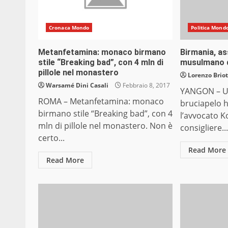
Cronaca Mondo
Politica Mond
Metanfetamina: monaco birmano
Birmania, as
stile “Breaking bad”, con 4 mln di
musulmano d
pillole nel monastero
Lorenzo Briot
Warsamé Dini Casali
Febbraio 8, 2017
YANGON – Un
ROMA – Metanfetamina: monaco
bruciapelo 
birmano stile “Breaking bad”, con 4
l’avvocato K
mln di pillole nel monastero. Non è
consigliere..
certo...
Read More
Read More