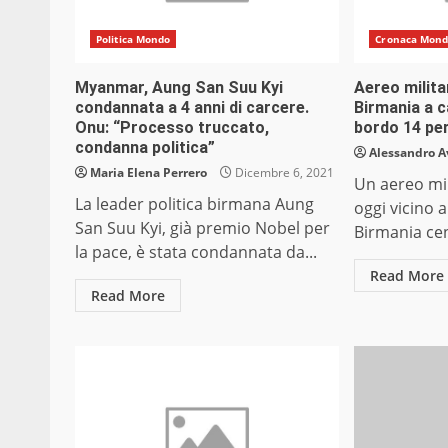
Politica Mondo
Cronaca Mon
Myanmar, Aung San Suu Kyi
Aereo milita
condannata a 4 anni di carcere.
Birmania a 
Onu: “Processo truccato,
bordo 14 pe
condanna politica”
Alessandro A
Maria Elena Perrero
Dicembre 6, 2021
Un aereo mil
La leader politica birmana Aung
oggi vicino a
San Suu Kyi, già premio Nobel per
Birmania cen
la pace, è stata condannata da...
Read More
Read More