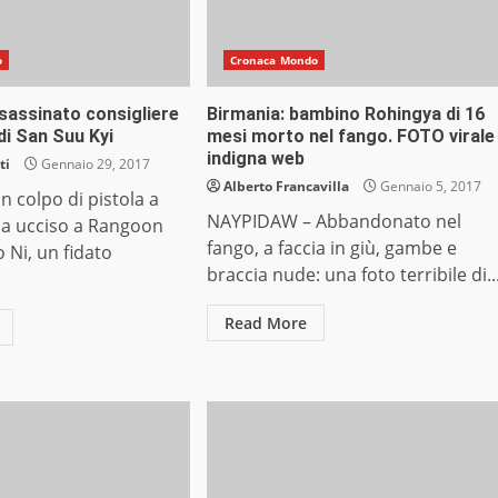
o
Cronaca Mondo
sassinato consigliere
Birmania: bambino Rohingya di 16
i San Suu Kyi
mesi morto nel fango. FOTO virale
indigna web
ti
Gennaio 29, 2017
Alberto Francavilla
Gennaio 5, 2017
 colpo di pistola a
NAYPIDAW – Abbandonato nel
ha ucciso a Rangoon
fango, a faccia in giù, gambe e
o Ni, un fidato
braccia nude: una foto terribile di..
.
Read More