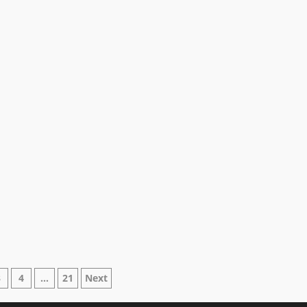
azione
3
4
…
21
Next