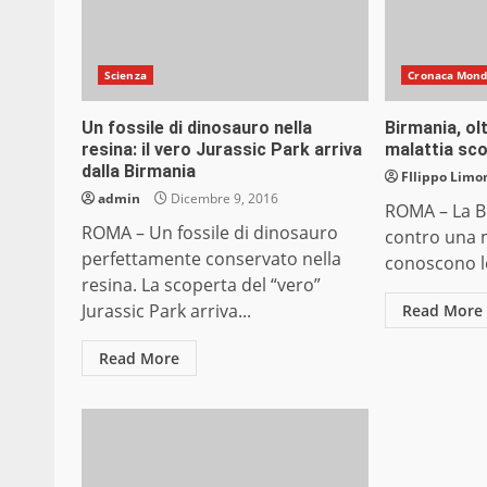
Scienza
Cronaca Mon
Un fossile di dinosauro nella
Birmania, ol
resina: il vero Jurassic Park arriva
malattia sc
dalla Birmania
FIlippo Limon
admin
Dicembre 9, 2016
ROMA – La B
ROMA – Un fossile di dinosauro
contro una m
perfettamente conservato nella
conoscono le
resina. La scoperta del “vero”
Jurassic Park arriva...
Read More
Read More