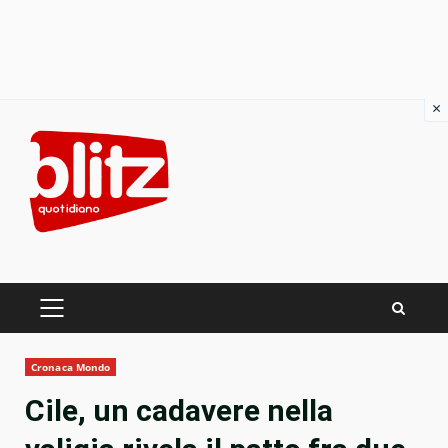
×
Skip
to
content
PRIMARY
MENU
Cronaca Mondo
Cile, un cadavere nella