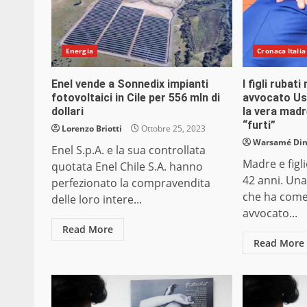
Energia
Cronaca Italia
Enel vende a Sonnedix impianti
I figli rubati
fotovoltaici in Cile per 556 mln di
avvocato Us
dollari
la vera madr
“furti”
Lorenzo Briotti
Ottobre 25, 2023
Warsamé Dini
Enel S.p.A. e la sua controllata
Madre e figl
quotata Enel Chile S.A. hanno
42 anni. Un
perfezionato la compravendita
che ha come
delle loro intere...
avvocato...
Read More
Read More