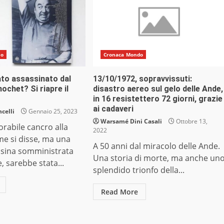
do
Cronaca Mondo
ato assassinato dal
13/10/1972, sopravvissuti:
nochet? Si riapre il
disastro aereo sul gelo delle Ande,
in 16 resistettero 72 giorni, grazie
ai cadaveri
celli
Gennaio 25, 2023
Warsamé Dini Casali
Ottobre 13,
rabile cancro alla
2022
me si disse, ma una
A 50 anni dal miracolo delle Ande.
ssina somministrata
Una storia di morte, ma anche un
, sarebbe stata...
splendido trionfo della...
Read More