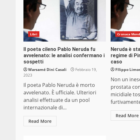
Libri
Cronaca Mon
Il poeta cileno Pablo Neruda fu
Neruda è st
avvelenato: le analisi confermano i
regime di Pi
sospetti
caso
Warsamé Dini Casali
Febbraio 19,
FIlippo Limon
2023
Non un ineso
Il poeta Pablo Neruda è morto
prostata co
avvelenato. È ufficiale. Ulteriori
micidiale to
analisi effettuate da un pool
furtivamente
internazionale di...
Read More
Read More