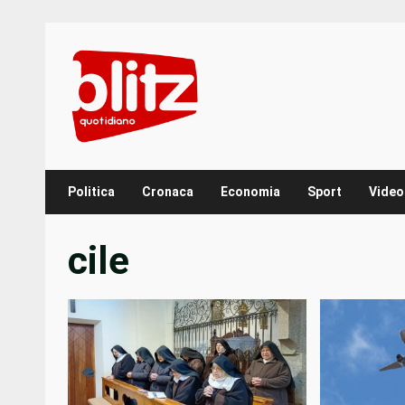
Skip
to
content
Politica
Cronaca
Economia
Sport
Video
cile