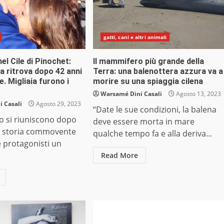
gatti, cani e altri animali
 nel Cile di Pinochet:
Il mammifero più grande della
a ritrova dopo 42 anni
Terra: una balenottera azzura va a
e. Migliaia furono i
morire su una spiaggia cilena
Warsamé Dini Casali
Agosto 13, 2023
 Casali
Agosto 29, 2023
“Date le sue condizioni, la balena
io si riuniscono dopo
deve essere morta in mare
a storia commovente
qualche tempo fa e alla deriva...
 protagonisti un
Read More