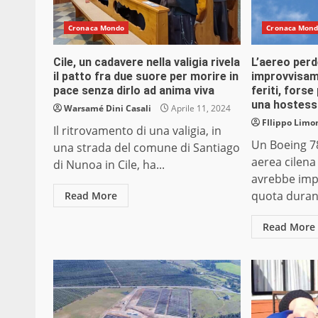
Cronaca Mondo
Cronaca Mon
Cile, un cadavere nella valigia rivela
L’aereo per
il patto fra due suore per morire in
improvvisam
pace senza dirlo ad anima viva
feriti, fors
una hostess
Warsamé Dini Casali
Aprile 11, 2024
FIlippo Limon
Il ritrovamento di una valigia, in
Un Boeing 7
una strada del comune di Santiago
aerea cilena
di Nunoa in Cile, ha...
avrebbe imp
quota durante
Read More
Read More