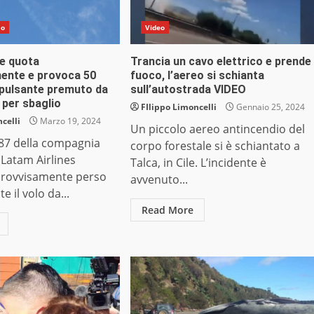
do
Video
de quota
Trancia un cavo elettrico e prende
ente e provoca 50
fuoco, l’aereo si schianta
e pulsante premuto da
sull’autostrada VIDEO
 per sbaglio
FIlippo Limoncelli
Gennaio 25, 2024
celli
Marzo 19, 2024
Un piccolo aereo antincendio del
87 della compagnia
corpo forestale si è schiantato a
 Latam Airlines
Talca, in Cile. L’incidente è
rovvisamente perso
avvenuto...
 il volo da...
Read More