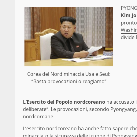
PYONG
Kim J
pronto 
Washing
divide 
Corea del Nord minaccia Usa e Seul:
“Basta provocazioni o reagiamo”
L’Esercito del Popolo nordcoreano
ha accusato i
deliberate”. Le provocazioni, secondo Pyongyang, 
nordcoreane.
L’esercito nordcoreano ha anche fatto sapere che
minacciato la sicurezza delle truppe di Pyongyang n