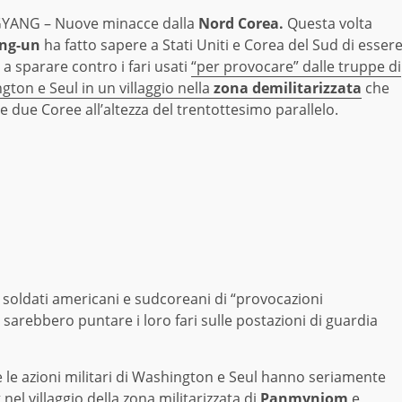
YANG – Nuove minacce dalla
Nord Corea.
Questa volta
ong-un
ha fatto sapere a Stati Uniti e Corea del Sud di esser
a sparare contro i fari usati
“per provocare” dalle truppe di
ton e Seul in un villaggio nella
zona demilitarizzata
che
le due Coree all’altezza del trentottesimo parallelo.
 soldati americani e sudcoreani di “provocazioni
sarebbero puntare i loro fari sulle postazioni di guardia
 le azioni militari di Washington e Seul hanno seriamente
el villaggio della zona militarizzata di
Panmynjom
e