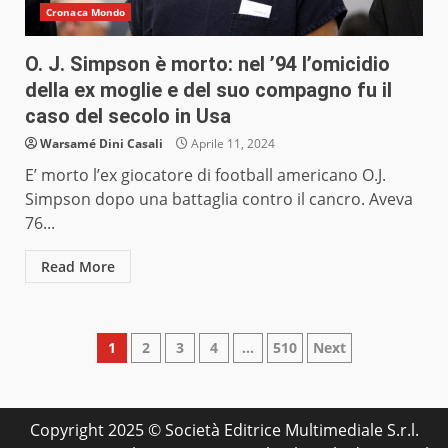
Cronaca Mondo
O. J. Simpson è morto: nel ’94 l’omicidio
della ex moglie e del suo compagno fu il
caso del secolo in Usa
Warsamé Dini Casali
Aprile 11, 2024
E’ morto l’ex giocatore di football americano O.J.
Simpson dopo una battaglia contro il cancro. Aveva
76...
Read More
Paginazione
1
2
3
4
…
510
Next
degli
articoli
Copyright 2025 © Società Editrice Multimediale S.r.l.