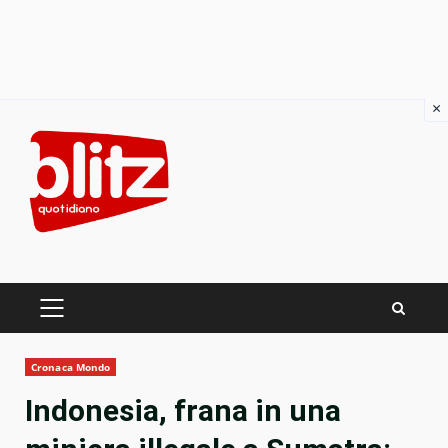
×
Skip
to
content
PRIMARY
MENU
Cronaca Mondo
Indonesia, frana in una