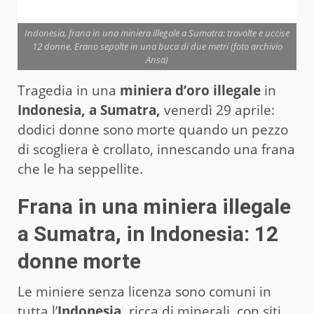
Indonesia, frana in una miniera illegale a Sumatra: travolte e uccise
12 donne. Erano sepolte in una buca di due metri (foto archivio
Ansa)
Tragedia in una
miniera d’oro illegale
in
Indonesia, a Sumatra,
venerdì 29 aprile:
dodici donne sono morte quando un pezzo
di scogliera è crollato, innescando una frana
che le ha seppellite.
Frana in una miniera illegale
a Sumatra, in Indonesia: 12
donne morte
Le miniere senza licenza sono comuni in
tutta l’
Indonesia,
ricca di minerali, con siti