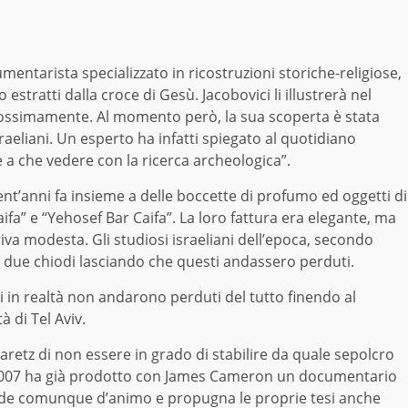
tarista specializzato in ricostruzioni storiche-religiose,
estratti dalla croce di Gesù. Jacobovici li illustrerà nel
rossimamente. Al momento però, la sua scoperta è stata
raeliani. Un esperto ha infatti spiegato al quotidiano
 a che vedere con la ricerca archeologica”.
nt’anni fa insieme a delle boccette di profumo ed oggetti di
aifa” e “Yehosef Bar Caifa”. La loro fattura era elegante, ma
iva modesta. Gli studiosi israeliani dell’epoca, secondo
 due chiodi lasciando che questi andassero perduti.
i in realtà non andarono perduti del tutto finendo al
à di Tel Aviv.
aretz di non essere in grado di stabilire da quale sepolcro
 2007 ha già prodotto con James Cameron un documentario
erde comunque d’animo e propugna le proprie tesi anche