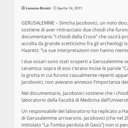
Lorenzo Briotti
Aprile 14, 2011
GERUSALEMME – Simcha Jacobovici, un noto documen
sostiene di aver rintracciato due chiodi che furono 
documentario “I chiodi della Croce” che uscirà p
accolta da grande scetticismo fra gli archeologi is
Haaretz: “Le sue interpretazioni non hanno niente
I due ossari sono stati scoperti a Gerusalemme ve
ceramica: sopra di essi c’erano incise le parole “C
la grotta in cui furono casualmente reperiti appar
Jacobovici, non avevano annesso l’importanza dei
Nel documentario, Jacobovici sostiene che i chiod
laboratorio della Facoltà di Medicina dell’Universit
Un responsabile del laboratorio ha replicato a Ha
di Gerusalemme arrivarono. Jacobovici (che nel
intitolato “La Tomba perduta di Gesù”) non si p