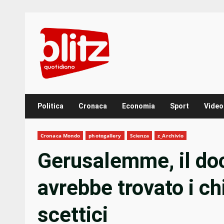
Skip
to
content
Politica
Cronaca
Economia
Sport
Video
Cronaca Mondo
photogallery
Scienza
z_Archivio
Gerusalemme, il do
avrebbe trovato i ch
scettici