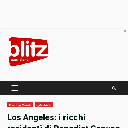
×
Skip
to
content
PRIMARY
MENU
Cronaca Mondo
z_Archivio
Los Angeles: i ricchi