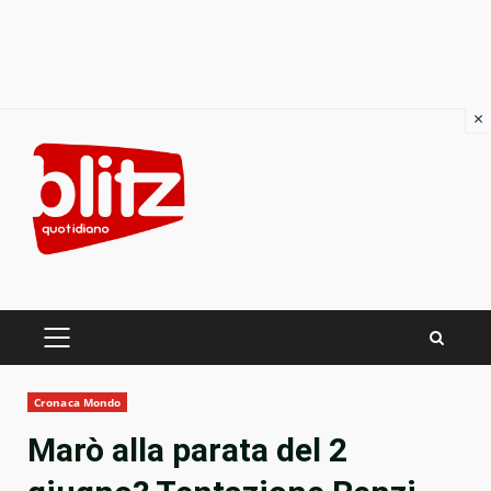
×
Skip
to
content
PRIMARY
MENU
Cronaca Mondo
Marò alla parata del 2