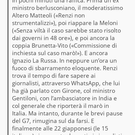
In pochi minuti una raffica. Prima un ex
ministro berlusconiano, il moderatissimo
Altero Matteoli («Renzi non
strumentalizzi»), poi riappare la Meloni
(«Senza viltà il caso sarebbe stato risolto
dai governi in 48 ore»), e poi ancora la
coppia Brunetta-Vito («Commissione di
inchiesta sul caso marò!»). E ancora
Ignazio La Russa. In neppure un’ora un
fuoco di sbarramento eloquente. Renzi
trova il tempo di fare sapere ai
giornalisti, attraverso WhatsApp, che lui
ha già parlato con Girone, col ministro
Gentiloni, con l’ambasciatore in India e
col generale che riporterà il marò in
Italia. Ma intanto, durante le brevi pause
del G7, rimugina sul da farsi. E
finalmente alle 22 giapponesi (le 15