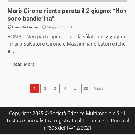
Marò Girone niente parata il 2 giugno: “Non
sono bandierina”
Daniela Lauria
Maggio 29, 2016
ROMA – Non parteciperanno alla sfilata del 2 giugno
i marò Salvatore Girone e Massimiliano Latorre (che
è...
Read More
Paginazione
1
2
3
4
…
30
Next
degli
articoli
Copyright 2025 © Società Editrice Multimediale S.r.l.
Testata Giornalistica registrata al Tribunale di Roma al
n°805 del 14/12/2021