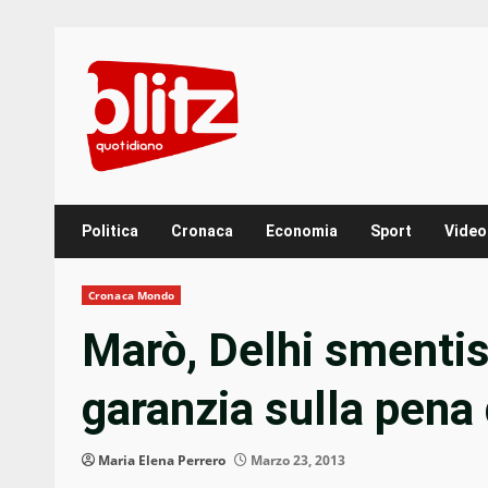
Skip
to
content
Politica
Cronaca
Economia
Sport
Video
Cronaca Mondo
Marò, Delhi smenti
garanzia sulla pena
Maria Elena Perrero
Marzo 23, 2013