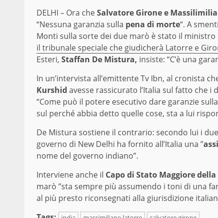
DELHI – Ora che
Salvatore Girone e Massilimili
“Nessuna garanzia sulla
pena di morte
“. A sment
Monti sulla sorte dei due marò è stato il ministro 
il tribunale speciale che giudicherà Latorre e Gir
Esteri,
Staffan De Mistura,
insiste: “C’è una garan
In un’intervista all’emittente Tv Ibn, al cronista 
Kurshid
avesse rassicurato l’Italia sul fatto che 
“Come può il potere esecutivo dare garanzie sull
sul perché abbia detto quelle cose, sta a lui rispo
De Mistura sostiene il contrario: secondo lui i du
governo di New Delhi ha fornito all’Italia una ”
assi
nome del governo indiano”.
Interviene anche il
Capo di Stato Maggiore della 
marò ”sta sempre più assumendo i toni di una farsa
al più presto riconsegnati alla giurisdizione italian
Tags:
india
massimiliano latorre
salvatore girone