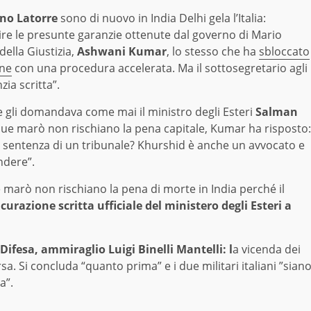
ano Latorre
sono di nuovo in India Delhi gela l’Italia:
ire le presunte garanzie ottenute dal governo di Mario
della Giustizia,
Ashwani Kumar
, lo stesso che ha
sbloccato
one
con una procedura accelerata. Ma il sottosegretario agli
zia scritta”.
che gli domandava come mai il ministro degli Esteri
Salman
i due marò non rischiano la pena capitale, Kumar ha risposto:
a sentenza di un tribunale? Khurshid è anche un avvocato e
ndere”.
e marò non rischiano la pena di morte in India perché il
curazione scritta ufficiale del ministero degli Esteri a
Difesa, ammiraglio Luigi Binelli Mantelli: l
a vicenda dei
. Si concluda “quanto prima” e i due militari italiani ”sian
a”.