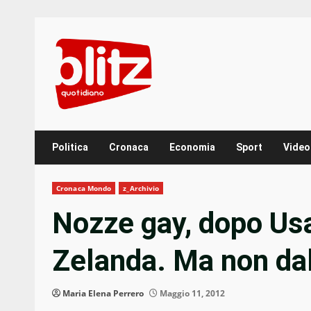
Skip
to
content
Politica
Cronaca
Economia
Sport
Video
Cronaca Mondo
z_Archivio
Nozze gay, dopo Usa
Zelanda. Ma non dal
Maria Elena Perrero
Maggio 11, 2012