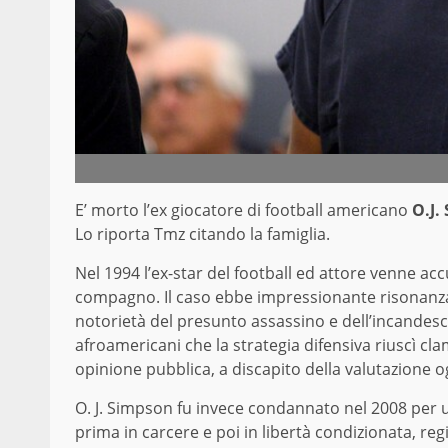
E’ morto l’ex giocatore di football americano
O.J.
Lo riporta Tmz citando la famiglia.
Nel 1994 l’ex-star del football ed attore venne ac
compagno. Il caso ebbe impressionante risonanza m
notorietà del presunto assassino e dell’incandesce
afroamericani che la strategia difensiva riuscì cl
opinione pubblica, a discapito della valutazione ogg
O. J. Simpson fu invece condannato nel 2008 per un
prima in carcere e poi in libertà condizionata, re