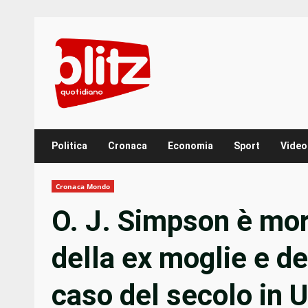
Skip
to
content
Politica
Cronaca
Economia
Sport
Video
Cronaca Mondo
O. J. Simpson è mort
della ex moglie e d
caso del secolo in 