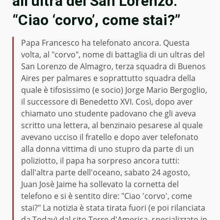
all’ultrà del San Lorenzo:
“Ciao ‘corvo’, come stai?”
Papa Francesco ha telefonato ancora. Questa
volta, al "corvo", nome di battaglia di un ultras del
San Lorenzo de Almagro, terza squadra di Buenos
Aires per palmares e soprattutto squadra della
quale è tifosissimo (e socio) Jorge Mario Bergoglio,
il successore di Benedetto XVI. Così, dopo aver
chiamato uno studente padovano che gli aveva
scritto una lettera, al benzinaio pesarese al quale
avevano ucciso il fratello e dopo aver telefonato
alla donna vittima di uno stupro da parte di un
poliziotto, il papa ha sorpreso ancora tutti:
dall'altra parte dell'oceano, sabato 24 agosto,
Juan Josè Jaime ha sollevato la cornetta del
telefono e si è sentito dire: "Ciao 'corvo', come
stai?" La notizia è stata tirata fuori (e poi rilanciata
da Today) dal sito Terre d'America, specializzato in