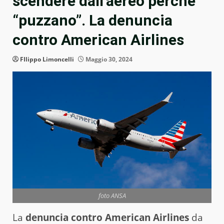
scendere dall’aereo perché
“puzzano”. La denuncia
contro American Airlines
FIlippo Limoncelli
Maggio 30, 2024
foto ANSA
La
denuncia contro American Airlines
da