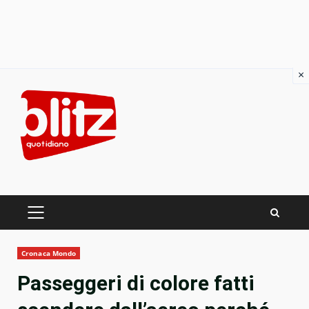
×
Skip
to
content
PRIMARY
MENU
Cronaca Mondo
Passeggeri di colore fatti