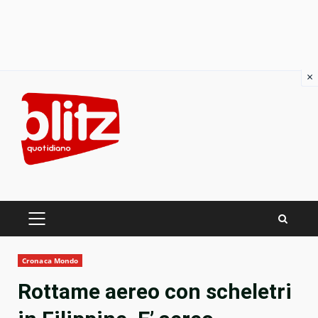
×
Skip
to
content
PRIMARY
MENU
Cronaca Mondo
Rottame aereo con scheletri