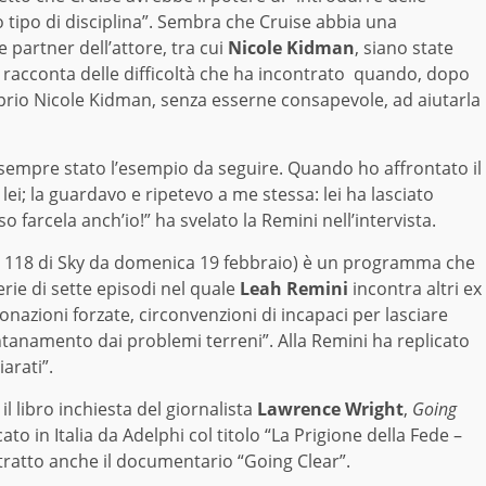
 tipo di disciplina”. Sembra che Cruise abbia una
 partner dell’attore, tra cui
Nicole Kidman
, siano state
 racconta delle difficoltà che ha incontrato quando, dopo
roprio Nicole Kidman, senza esserne consapevole, ad aiutarla
 sempre stato l’esempio da seguire. Quando ho affrontato il
lei; la guardavo e ripetevo a me stessa: lei ha lasciato
 farcela anch’io!” ha svelato la Remini nell’intervista.
e 118 di Sky da domenica 19 febbraio) è un programma che
rie di sette episodi nel quale
Leah Remini
incontra altri ex
onazioni forzate, circonvenzioni di incapaci per lasciare
lontanamento dai problemi terreni”. Alla Remini ha
replicato
iarati”
.
 libro inchiesta del giornalista
Lawrence Wright
,
Going
cato in Italia da Adelphi col titolo
“La Prigione della Fede –
o tratto anche il documentario
“Going Clear”
.