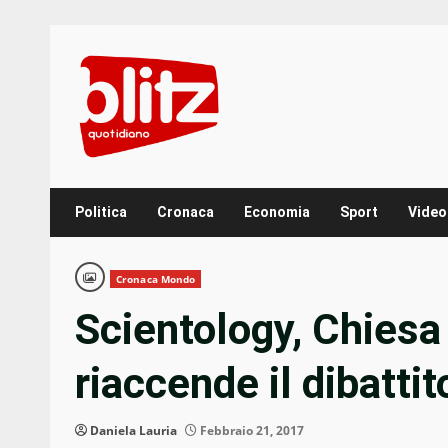
Skip
to
content
Politica
Cronaca
Economia
Sport
Video
Cronaca Mondo
Scientology, Chiesa
riaccende il dibattit
Daniela Lauria
Febbraio 21, 2017