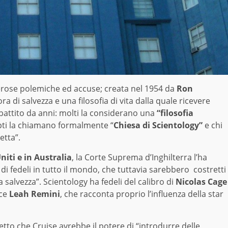
rose polemiche ed accuse; creata nel 1954 da
Ron
a di salvezza e una filosofia di vita dalla quale ricevere
ibattito da anni: molti la considerano una
“filosofia
epti la chiamano formalmente “
Chiesa di Scientology”
e chi
etta”.
niti e in Australia
, la Corte Suprema d’Inghilterra l’ha
di fedeli in tutto il mondo, che tuttavia sarebbero costretti
 salvezza”. Scientology ha fedeli del calibro di
Nicolas Cage
ice
Leah Remini
, che racconta proprio l’influenza della star
etto che Cruise avrebbe il potere di “introdurre delle