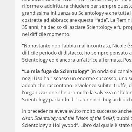
riforme o addirittura chiudere per sempre questo
grandissima influenza su Scientology e che tutte le
costrette ad abbracciare questa “fede”. La Remini
35 anni, ha deciso di lasciare Scientology e fu p
nel difficile momento.
“Nonostante non l’abbia mai incontrata, Nicole è
difficile periodo di distacco, ho sempre pensato a 
Scientology ed è ancora un’attrice affermata. Posso
“La mia fuga da Scientology”
(in onda sul canal
negli Usa ha riscosso un enorme successo, una se
adepti che raccontano le violenze subìte: truffe, d
l’organizzazione che promette la salvezza e “l’al
Scientology parlando di “calunnie di bugiardi dich
In precedenza aveva avuto molto successo anche il
clear: Scientology and the Prison of the Belief
, pubbli
Scientology a Hollywood”
. Libro dal quale è stat