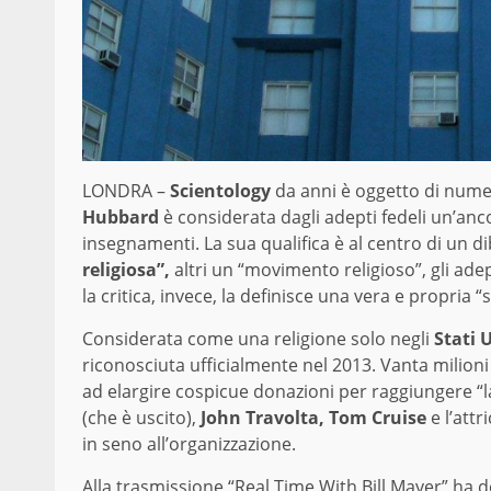
LONDRA –
Scientology
da anni è oggetto di nume
Hubbard
è considerata dagli adepti fedeli un’ancor
insegnamenti. La sua qualifica è al centro di un d
religiosa”,
altri un “movimento religioso”, gli ad
la critica, invece, la definisce una vera e propria “s
Considerata come una religione solo negli
Stati U
riconosciuta ufficialmente nel 2013. Vanta milioni 
ad elargire cospicue donazioni per raggiungere “la
(che è uscito),
John Travolta, Tom Cruise
e l’attr
in seno all’organizzazione.
Alla trasmissione “Real Time With Bill Mayer” ha d