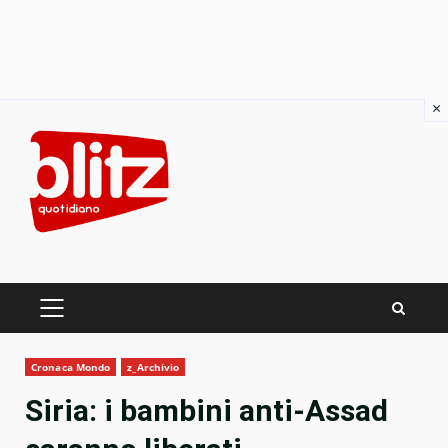
×
Skip
to
content
PRIMARY
MENU
Cronaca Mondo
z_Archivio
Siria: i bambini anti-Assad