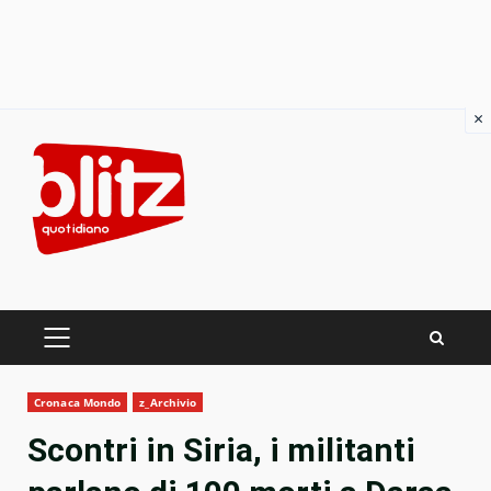
×
Skip
to
content
PRIMARY
MENU
Cronaca Mondo
z_Archivio
Scontri in Siria, i militanti