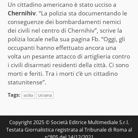
Un cittadino americano è stato ucciso a
Chernihiv
. “La polizia sta documentando le
conseguenze dei bombardamenti nemici
dei civili nel centro di Chernihiv”, scrive la
polizia locale nella sua pagina Fb. “Oggi, gli
occupanti hanno effettuato ancora una
volta un pesante attacco di artiglieria contro
i civili disarmati residenti della città. Ci sono
morti e feriti. Tra i morti c’è un cittadino
statunitense”.
Tags:
sicilia
Ucraina
Copyright 2025 © Società Editrice Multimediale S.r.l.
Testata Giornalistica registrata al Tribunale di Roma al
n°805 del 14/12/2021