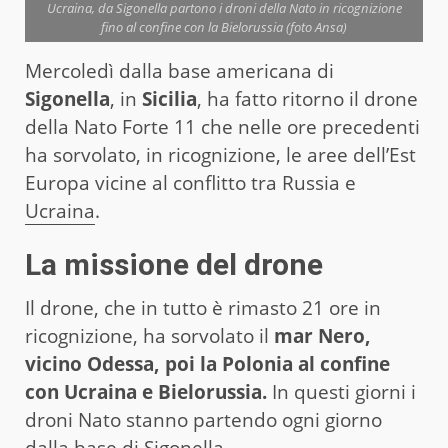
Ucraina, da Sigonella partono i droni della Nato in ricognizione
fino al confine con la Bielorussia (foto Ansa)
Mercoledì dalla base americana di
Sigonella
, in
Sicilia
, ha fatto ritorno il drone
della Nato Forte 11 che nelle ore precedenti
ha sorvolato, in ricognizione, le aree dell’Est
Europa vicine al conflitto tra Russia e
Ucraina
.
La missione del drone
Il drone, che in tutto è rimasto 21 ore in
ricognizione, ha sorvolato il
mar Nero,
vicino Odessa, poi la Polonia al confine
con Ucraina e Bielorussia.
In questi giorni i
droni Nato stanno partendo ogni giorno
dalla base di Sigonella.