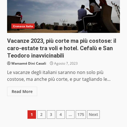
Cronaca Italia
Vacanze 2023, più corte ma più costose: il
caro-estate tra voli e hotel. Cefalù e San
Teodoro inavvicinabili
Warsamé Dini Casali
Agosto 7, 2023
Le vacanze degli italiani saranno non solo più
costose, ma anche più corte, e pur tagliando le...
Read More
Paginazione
1
2
3
4
…
175
Next
degli