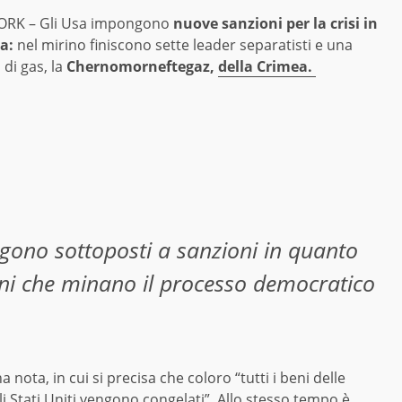
RK – Gli Usa impongono
nuove sanzioni per la crisi in
a:
nel mirino finiscono sette leader separatisti e una
 di gas, la
Chernomorneftegaz,
della Crimea.
engono sottoposti a sanzioni in quanto
oni che minano il processo democratico
nota, in cui si precisa che coloro “tutti i beni delle
i Stati Uniti vengono congelati”. Allo stesso tempo è