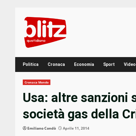
Skip
to
content
Politica
Cronaca
Economia
Sport
Video
Cronaca Mondo
Usa: altre sanzioni 
società gas della C
Emiliano Condò
Aprile 11, 2014