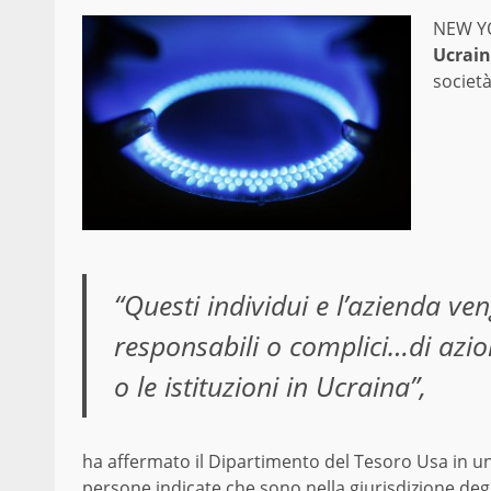
NEW YO
Ucrain
società
“Questi individui e l’azienda v
responsabili o complici…di azi
o le istituzioni in Ucraina”,
ha affermato il Dipartimento del Tesoro Usa in una 
persone indicate che sono nella giurisdizione degl