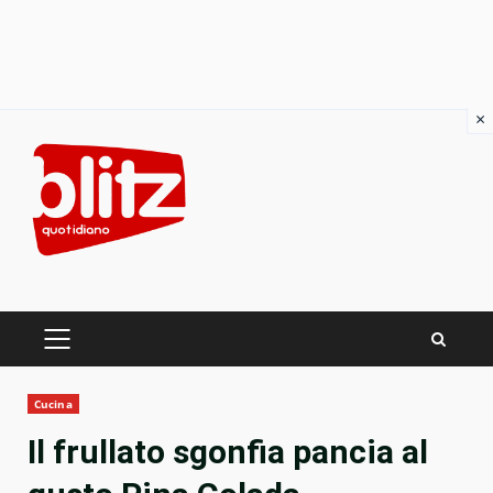
×
Skip
to
content
PRIMARY
MENU
Cucina
Il frullato sgonfia pancia al