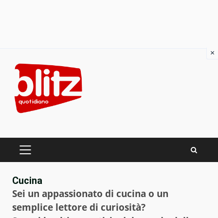
×
Skip
to
content
PRIMARY
MENU
Cucina
Sei un appassionato di cucina o un
semplice lettore di curiosità?