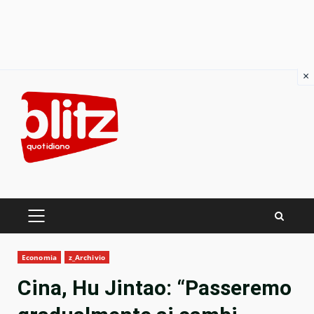
×
Skip
to
content
PRIMARY
MENU
Economia
z_Archivio
Cina, Hu Jintao: “Passeremo