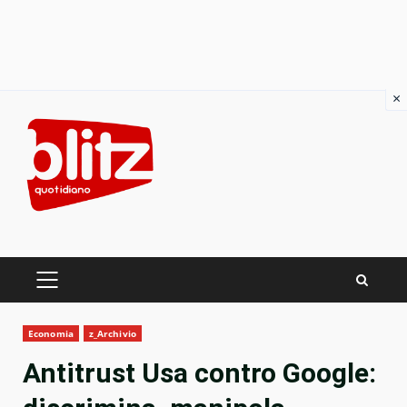
×
Skip
to
content
PRIMARY
MENU
Economia
z_Archivio
Antitrust Usa contro Google: