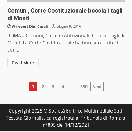
Comuni, Corte Costituzionale boccia i tagli
di Monti
Warsamé Dini Casali
Giugno 9, 2016
ROMA – Comuni, Corte Costituzionale boccia i tagli di
Monti. La Corte Costituzionale ha bocciato i criteri
con...
Read More
Paginazione
1
2
3
4
…
530
Next
degli
articoli
Copyright 2025 © Società Editrice Multimediale S.r.l.
Testata Giornalistica registrata al Tribunale di Roma al
n°805 del 14/12/2021