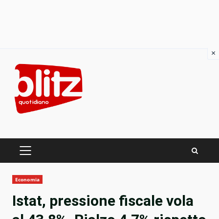
×
Skip
to
content
PRIMARY
MENU
Economia
Istat, pressione fiscale vola