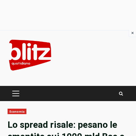
×
Skip
to
content
PRIMARY
MENU
Economia
Lo spread risale: pesano le