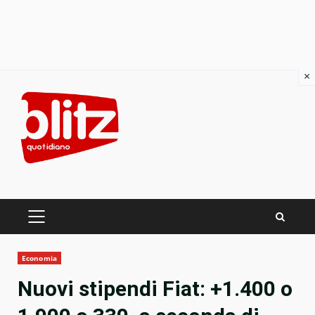
×
Skip
to
content
PRIMARY
MENU
Economia
Nuovi stipendi Fiat: +1.400 o