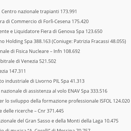
 Centro nazionale trapianti 173.991
ra di Commercio di Forlì-Cesena 175.420
nte e Liquidatore Fiera di Genova Spa 123.650
o Holding Spa 388.163 (Coniuge: Patrizia Fracassi 48.055)
nale di Fisica Nucleare – Infn 108.692
itrale di Venezia 521.502
ezia 147.311
 industriale di Livorno PIL Spa 41.313
nazionale di assistenza al volo ENAV Spa 333.516
per lo sviluppo della formazione professionale ISFOL 124.020
e delle ricerche – Cnr 371.445
zionale del Gran Sasso e della Monti della Laga 10.475
o di musica “A. Corelli” di Messina 70.757