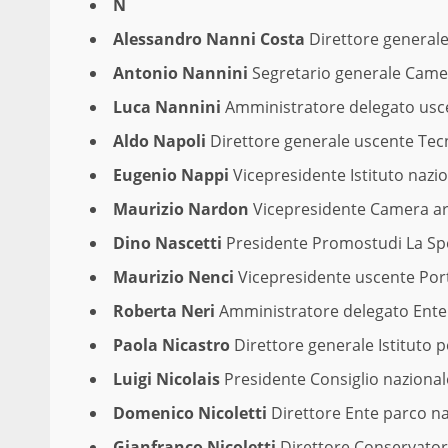
N
Alessandro Nanni Costa
Direttore generale
Antonio Nannini
Segretario generale Came
Luca Nannini
Amministratore delegato usce
Aldo Napoli
Direttore generale uscente Tecn
Eugenio Nappi
Vicepresidente Istituto nazio
Maurizio Nardon
Vicepresidente Camera arb
Dino Nascetti
Presidente Promostudi La Sp
Maurizio Nenci
Vicepresidente uscente Porto
Roberta Neri
Amministratore delegato Ente 
Paola Nicastro
Direttore generale Istituto 
Luigi Nicolais
Presidente Consiglio nazional
Domenico Nicoletti
Direttore Ente parco na
Gianfranco Nicoletti
Direttore Conservatori