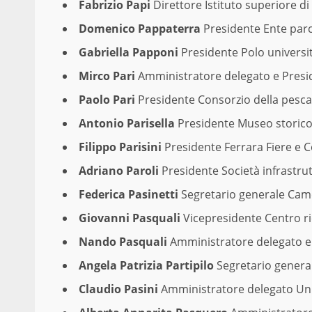
Fabrizio Papi
Direttore Istituto superiore di
Domenico Pappaterra
Presidente Ente parc
Gabriella Papponi
Presidente Polo universi
Mirco Pari
Amministratore delegato e Presi
Paolo Pari
Presidente Consorzio della pesca
Antonio Parisella
Presidente Museo storico 
Filippo Parisini
Presidente Ferrara Fiere e C
Adriano Paroli
Presidente Società infrastru
Federica Pasinetti
Segretario generale Cam
Giovanni Pasquali
Vicepresidente Centro r
Nando Pasquali
Amministratore delegato e 
Angela Patrizia Partipilo
Segretario genera
Claudio Pasini
Amministratore delegato Uni