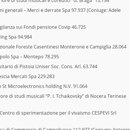
riore di studi musicali e coreutici “G. Braga” 13.754
i generali – Merci e derrate Spa 97.937 (Coniuge: Adele
gilanza sui Fondi pensione Covip 46.725
ing Spa 94.984
zionale Foreste Casentinesi Monterone e Campiglia 28.064
polo Spa – Montepo 78.295
tario di Pistoia Uniser Soc. Cons. Arl. 63.744
scia Mercati Spa 229.283
St Microelectronics holding N.V. 91.064
ore di studi musicali “P. I. Tchaikovsky” di Nocera Terinese
entro di sperimentazione per il vivaismo CESPEVI Srl
ra di Commercio di Campobasso 112.977 (Coniuge: Antonio