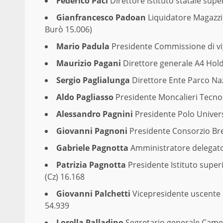
Federico Paci
Direttore Istituto statale supe
Gianfrancesco Padoan
Liquidatore Magazzin
Burò 15.006)
Mario Padula
Presidente Commissione di vi
Maurizio Pagani
Direttore generale A4 Hold
Sergio Paglialunga
Direttore Ente Parco Na
Aldo Pagliasso
Presidente Moncalieri Tecno
Alessandro Pagnini
Presidente Polo Universi
Giovanni Pagnoni
Presidente Consorzio Bre
Gabriele Pagnotta
Amministratore delegato 
Patrizia Pagnotta
Presidente Istituto superi
(Cz) 16.168
Giovanni Palchetti
Vicepresidente uscente C
54.939
Lorella Palladino
Segretario generale Came