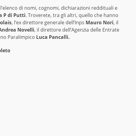
 l’elenco di nomi, cognomi, dichiarazioni reddituali e
 P di Putti
. Troverete, tra gli altri, quello che hanno
olais
, l’ex direttore generale dell’Inps
Mauro Nori
, il
Andrea Novelli
, il direttore dell’Agenzia delle Entrate
liano Paralimpico
Luca Pancalli.
pleto