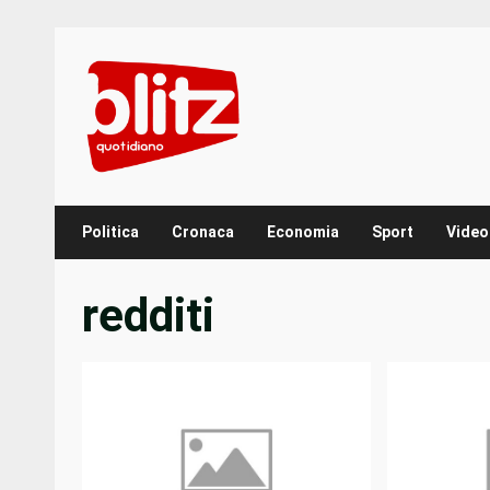
Skip
to
content
Politica
Cronaca
Economia
Sport
Video
redditi