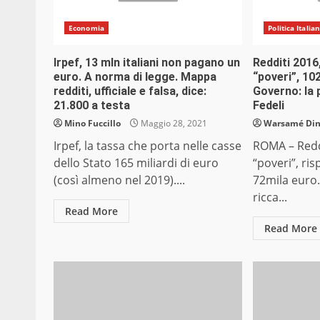
Economia
Politica Italia
Irpef, 13 mln italiani non pagano un
Redditi 2016,
euro. A norma di legge. Mappa
“poveri”, 10
redditi, ufficiale e falsa, dice:
Governo: la p
21.800 a testa
Fedeli
Mino Fuccillo
Maggio 28, 2021
Warsamé Dini
Irpef, la tassa che porta nelle casse
ROMA – Reddi
dello Stato 165 miliardi di euro
“poveri”, ri
(così almeno nel 2019)....
72mila euro.
ricca...
Read More
Read More