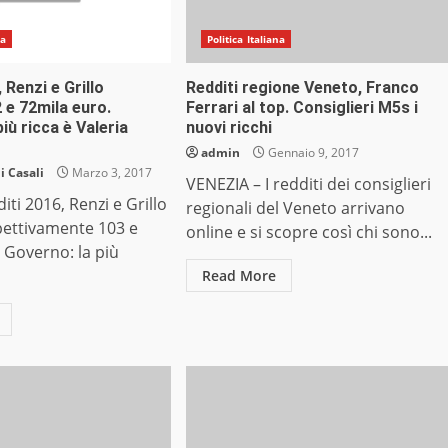
na
Politica Italiana
 Renzi e Grillo
Redditi regione Veneto, Franco
2 e 72mila euro.
Ferrari al top. Consiglieri M5s i
iù ricca è Valeria
nuovi ricchi
admin
Gennaio 9, 2017
 Casali
Marzo 3, 2017
VENEZIA – I redditi dei consiglieri
ti 2016, Renzi e Grillo
regionali del Veneto arrivano
spettivamente 103 e
online e si scopre così chi sono...
 Governo: la più
Read More