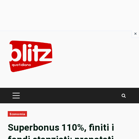
×
Skip
to
content
PRIMARY
MENU
Economia
Superbonus 110%, finiti i