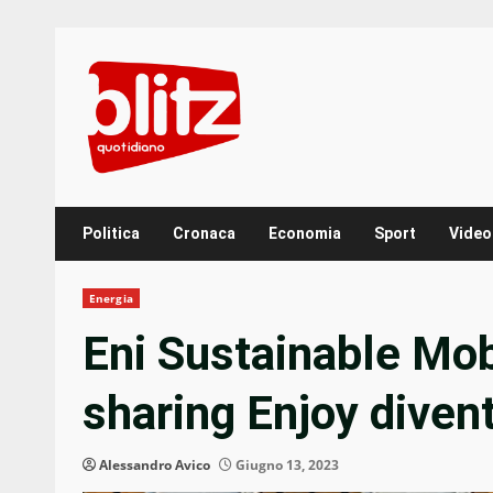
Skip
to
content
Politica
Cronaca
Economia
Sport
Video
Energia
Eni Sustainable Mobi
sharing Enjoy diven
Alessandro Avico
Giugno 13, 2023