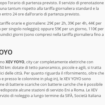
opo l’orario di partenza previsto. Il servizio di prenotazione
una tantum rispetto alla tariffa giornaliera standard e la
ntro 24 ore dall’orario di partenza previsto.
tariffe orarie e giornaliere: 29€ per 2h, 39€ per 4h, 44€ per
km per singolo noleggio); oppure 59€ per un giorno, 110€ per
uindici giorni (sono compresi nella tariffa giornaliera fino a
YOYO
ono
XEV YOYO
, city car completamente elettriche con
 km: dotate di tetto panoramico, piccole e agili, si tratta
ici delle città. Per quanto riguarda il rifornimento, oltre che
ca e presso le colonnine in plug-in), le XEV YOYO sono
one di batterie scariche con batterie cariche che è possibile
predisposte alcune stazioni di servizio Eni a Roma. Le XEV
vizio di noleggio a lungo termine da SIFÀ, Società Italiana