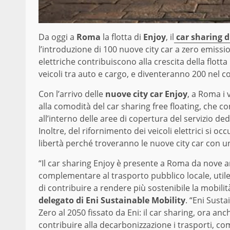
Da oggi a
Roma
la flotta di
Enjoy
, il
car sharing d
l’introduzione di 100 nuove city car a zero emissi
elettriche contribuiscono alla crescita della flott
veicoli tra auto e cargo, e diventeranno 200 nel c
Con l’arrivo delle
nuove city car Enjoy
, a Roma i 
alla comodità del car sharing free floating, che co
all’interno delle aree di copertura del servizio de
Inoltre, del rifornimento dei veicoli elettrici si o
libertà perché troveranno le nuove city car con un
“Il car sharing Enjoy è presente a Roma da nove an
complementare al trasporto pubblico locale, utile a
di contribuire a rendere più sostenibile la mobili
delegato di Eni
Sustainable Mobility
. “Eni Susta
Zero al 2050 fissato da Eni: il car sharing, ora anch
contribuire alla decarbonizzazione i trasporti, c