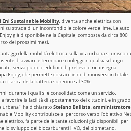
i Eni Sustainable Mobility
, diventa anche elettrica con
oni su strada di un inconfondibile colore verde lime. Le auto
a Enjoy già disponibile nella Capitale, composta da circa 800
orso dei prossimi mesi.
vantaggi della mobilità elettrica sulla vita urbana si uniscon
nsente di avviare e terminare i noleggi in qualsiasi luogo
dicate, senza punti predefiniti di prelievo o riconsegna.
ccupa Enjoy, che permette così ai clienti di muoversi in totale
a ricarica della batteria superiore al 30%.
ni, durante i quali si è consolidato come un servizio,
 favorire la facilità di spostamento dei cittadini, e in grado
tà urbana”, ha dichiarato
Stefano Ballista, amministratore
inable Mobility contribuisce al percorso verso l’obiettivo Ne
e elettrico, fa parte delle tante soluzioni già disponibili per
ome lo sviluppo dei biocarburanti HVO, del biometano,