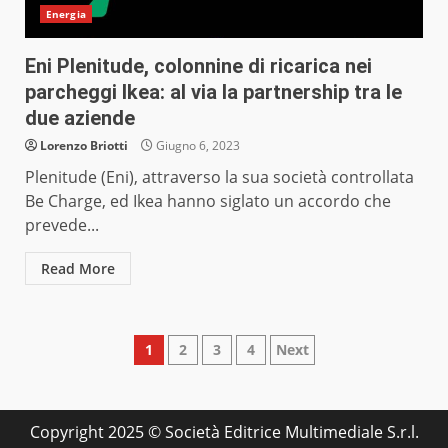
Energia
Eni Plenitude, colonnine di ricarica nei
parcheggi Ikea: al via la partnership tra le
due aziende
Lorenzo Briotti
Giugno 6, 2023
Plenitude (Eni), attraverso la sua società controllata
Be Charge, ed Ikea hanno siglato un accordo che
prevede...
Read More
Paginazione
1
2
3
4
Next
degli
articoli
Copyright 2025 © Società Editrice Multimediale S.r.l.