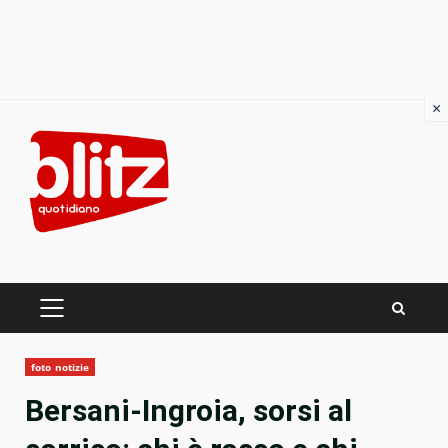
×
Skip
to
content
PRIMARY
MENU
foto notizie
Bersani-Ingroia, sorsi al