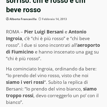
sorriso: chi è rosso e chi
beve rosso
Alberto Francavilla
Febbraio 14, 2013
ROMA –
Pier Luigi Bersani
e
Antonio
Ingroia
, c’è “chi è più rosso” e “chi beve
rosso”. I due si sono incontrati all’
aeroporto
di Fiumicino
e hanno inscenato una gag su
“chi è più rosso”.
Ha cominciato Ingroia, ordinando da bere:
“Io prendo del vino rosso, visto che noi
siamo i veri rossi
“. Subito la replica di
Bersani: “Io prendo del vino bianco,
siamo
troppo rossi
, devo correggerlo un po’ con il
bianco”.